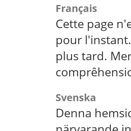
Français
Cette page n'
pour l'instant
plus tard. Me
comprêhensi
Svenska
Denna hemsid
närvarande in